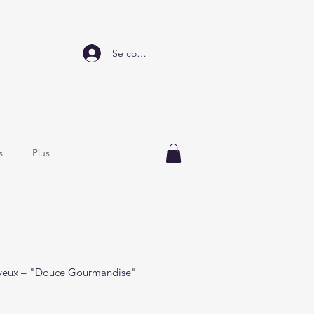
Se connecter
s
Plus
eveux – "Douce Gourmandise"