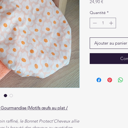
Prix
24,90 €
Quantité
*
Ajouter au panier
Com
Gourmandise (Motifs œufs au plat /
n raffiné, le Bonnet Protect’Cheveux allie
ver la beauté des cheveux au quotidien,