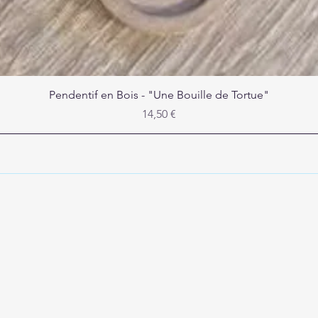
Aperçu rapide
Pendentif en Bois - "Une Bouille de Tortue"
Prix
14,50 €