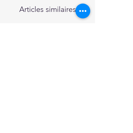
Articles similaires
Pendentif en Bois - "Une
Bouille de Tortue"
"Automne, le Rena
Prix
14,50 €