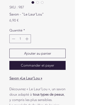
SKU : 987
Savon - "Le Laur'Lou"
Prix
6,90 €
Quantité
*
Ajouter au panier
Commander et payer
Savon «Le Laur’Lou »
Découvrez « Le Laur’Lou », un savon
doux adapté à
tous types de peaux
,
y compris les plus sensibles.