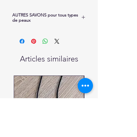
AUTRES SAVONS pour tous types
de peaux
A découvrir aussi :
- le P'tit Dromois - réference 116
- le Mielleux - référence 729
Articles similaires