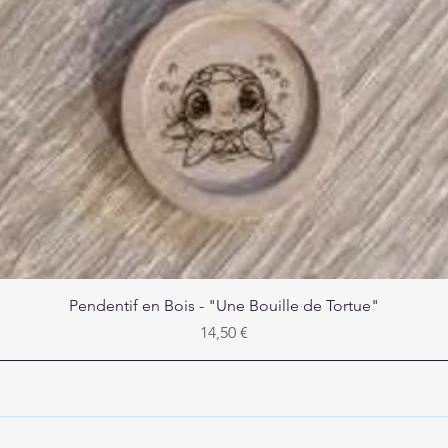
Aperçu rapide
Pendentif en Bois - "Une Bouille de Tortue"
Prix
14,50 €