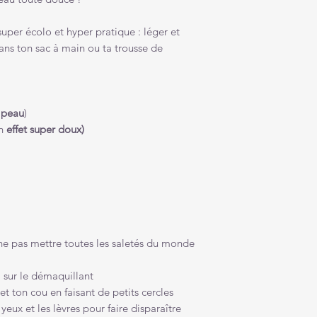
super écolo et hyper pratique : léger et
dans ton sac à main ou ta trousse de
a peau
)
un
effet super doux)
 ne pas mettre toutes les saletés du monde
a sur le démaquillant
et ton cou en faisant de petits cercles
eux et les lèvres pour faire disparaître