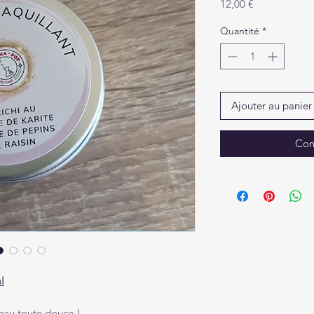
Prix
12,00 €
Quantité
*
Ajouter au panier
Com
l
eau toute douce !