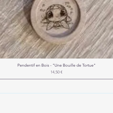
Aperçu rapide
Pendentif en Bois - "Une Bouille de Tortue"
Prix
14,50 €