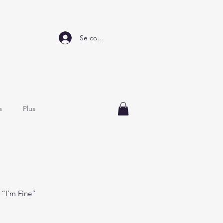
Se connecter
s
Plus
 “I’m Fine”