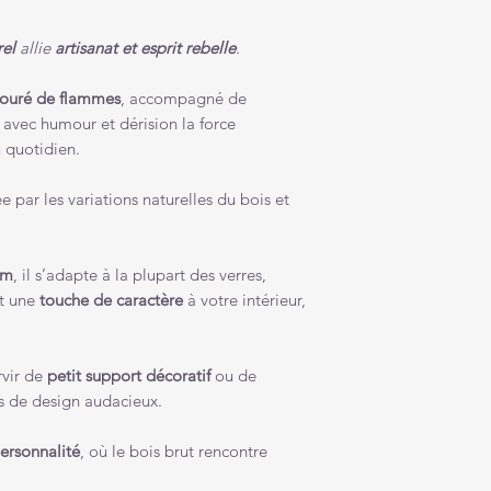
rel
allie
artisanat et esprit rebelle
.
ntouré de flammes
, accompagné de
e avec humour et dérision la force
u quotidien.
e par les variations naturelles du bois et
cm
, il s’adapte à la plupart des verres,
nt une
touche de caractère
à votre intérieur,
rvir de
petit support décoratif
ou de
s de design audacieux.
personnalité
, où le bois brut rencontre