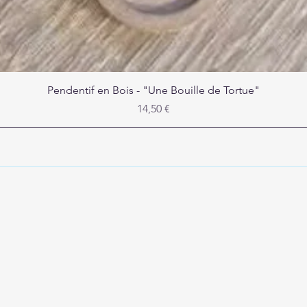
Aperçu rapide
Pendentif en Bois - "Une Bouille de Tortue"
Prix
14,50 €