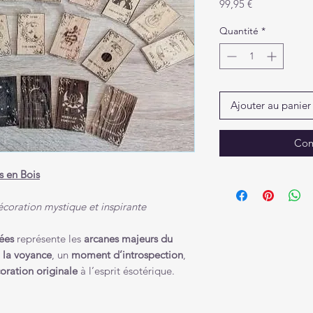
Prix
99,95 €
Quantité
*
Ajouter au panier
Com
s en Bois
décoration mystique et inspirante
rées
représente les
arcanes majeurs du
à la voyance
, un
moment d’introspection
,
oration originale
à l’esprit ésotérique.