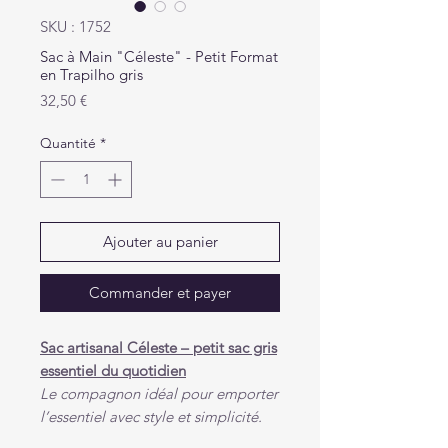
SKU : 1752
Sac à Main "Céleste" - Petit Format
en Trapilho gris
Prix
32,50 €
Quantité
*
Ajouter au panier
Commander et payer
Sac artisanal Céleste – petit sac gris
essentiel du quotidien
Le compagnon idéal pour emporter
l’essentiel avec style et simplicité.